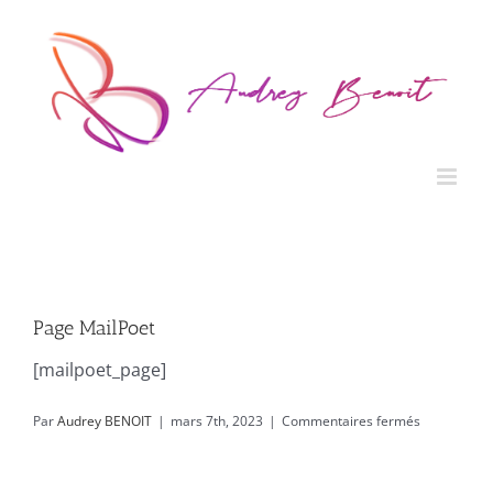
Passer
au
contenu
Page MailPoet
[mailpoet_page]
sur
Par
Audrey BENOIT
|
mars 7th, 2023
|
Commentaires fermés
Page
MailPoet