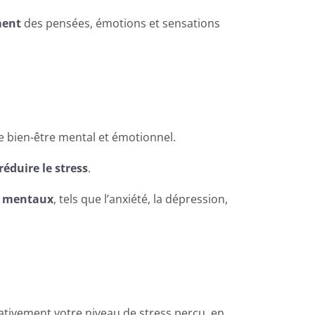
ment
des pensées, émotions et sensations
e bien-être mental et émotionnel.
réduire le stress
.
es mentaux
, tels que l’anxiété, la dépression,
cativement votre niveau de stress perçu, en