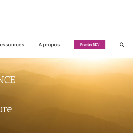
essources
A propos
Prendre RDV
NCE
ure