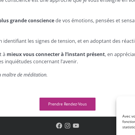
eine conscience est une approche que je vous enseigne en v
plus grande conscience
de vos émotions, pensées et sensa
 identifiant les signes de tension, et en adoptant des réacti
t à
mieux vous connecter à l’instant présent
, en apprécia
es inquiétudes concernant l’avenir.
n maître de méditation.
Prendre Rendez-Vous
Avec vo
fonctio
Facebook
Instagram
YouTube
statist