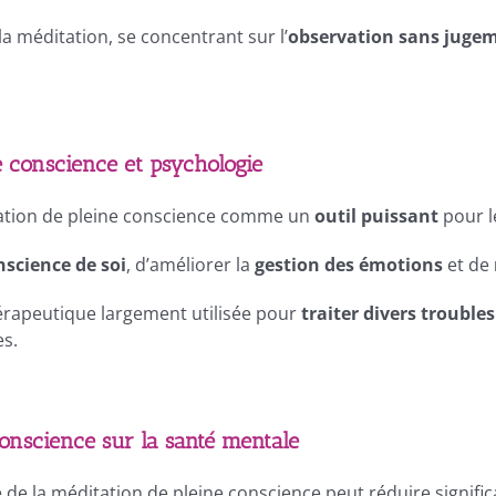
la méditation, se concentrant sur l’
observation sans juge
e conscience et psychologie
ation de pleine conscience comme un
outil puissant
pour l
nscience de soi
, d’améliorer la
gestion des émotions
et de
hérapeutique largement utilisée pour
traiter divers troubl
es.
conscience sur la santé mentale
e de la méditation de pleine conscience peut réduire signifi