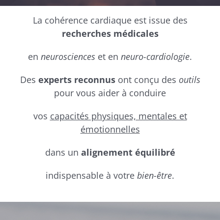
La cohérence cardiaque est issue des
recherches médicales
en
neurosciences
et en
neuro-cardiologie
.
Des
experts reconnus
ont conçu d
es
outils
pour vous aider à conduire
vos
capacités physiques, mentales et
émotionnelles
dans un
alignement équilibré
indispensable à votre
bien-être
.