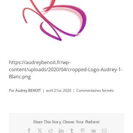
https://audreybenoit.fr/wp-
content/uploads/2020/04/cropped-Logo-Audrey-1-
Blanc.png
sur
Par
Audrey BENOIT
|
avril 21st, 2020
|
Commentaires fermés
cropped-
Logo-
Audrey-
1-
Blanc.png
Share This Story, Choose Your Platform!
Facebook
X
Reddit
LinkedIn
Tumblr
Pinterest
Vk
Email