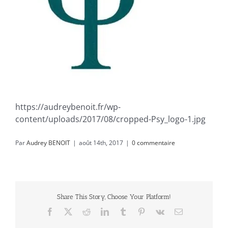
https://audreybenoit.fr/wp-
content/uploads/2017/08/cropped-Psy_logo-1.jpg
Par
Audrey BENOIT
|
août 14th, 2017
|
0 commentaire
Share This Story, Choose Your Platform!
Facebook
X
Reddit
LinkedIn
Tumblr
Pinterest
Vk
Email