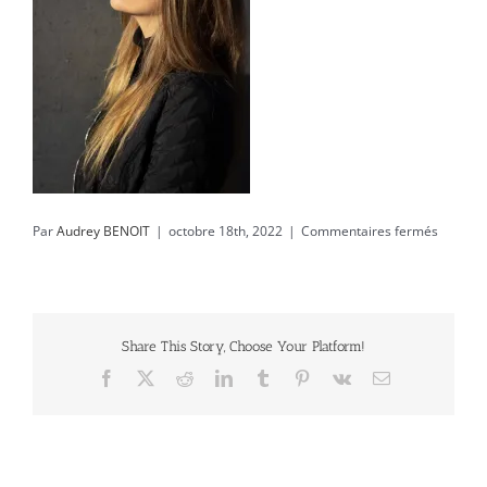
sur
Par
Audrey BENOIT
|
octobre 18th, 2022
|
Commentaires fermés
IHUS26
Share This Story, Choose Your Platform!
Facebook
X
Reddit
LinkedIn
Tumblr
Pinterest
Vk
Email