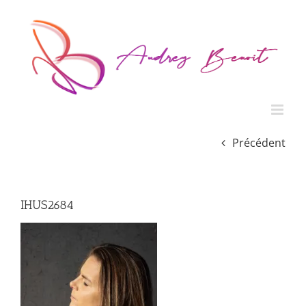
Passer
au
contenu
Précédent
IHUS2684