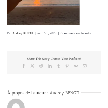
sur
Par
Audrey BENOIT
|
avril 6th, 2023
|
Commentaires fermés
IMG_6940
Share This Story, Choose Your Platform!
Facebook
X
Reddit
LinkedIn
Tumblr
Pinterest
Vk
Email
À propos de l'auteur :
Audrey BENOIT