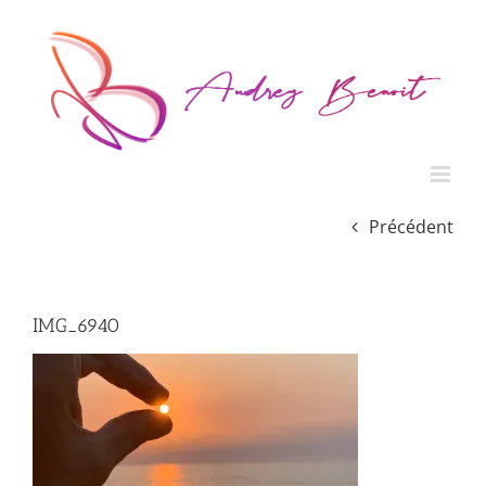
Passer
au
contenu
Précédent
IMG_6940