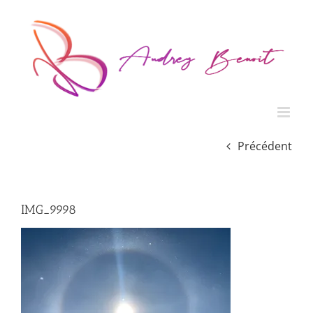
Passer
au
contenu
Précédent
IMG_9998