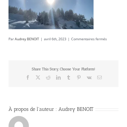
sur
Par
Audrey BENOIT
|
avril 6th, 2023
|
Commentaires fermés
IMG_9998
Share This Story, Choose Your Platform!
Facebook
X
Reddit
LinkedIn
Tumblr
Pinterest
Vk
Email
À propos de l'auteur :
Audrey BENOIT