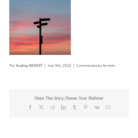
sur
Par
Audrey BENOIT
|
mai 9th, 2023
|
Commentaires fermés
javier-
allegue-
barros-
0nOP5iHVaZ8
unsplash
Share This Story, Choose Your Platform!
Facebook
X
Reddit
LinkedIn
Tumblr
Pinterest
Vk
Email