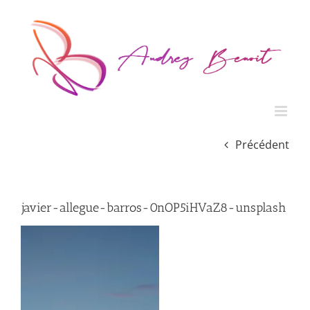
Passer
au
contenu
Précédent
javier-allegue-barros-0nOP5iHVaZ8-unsplash