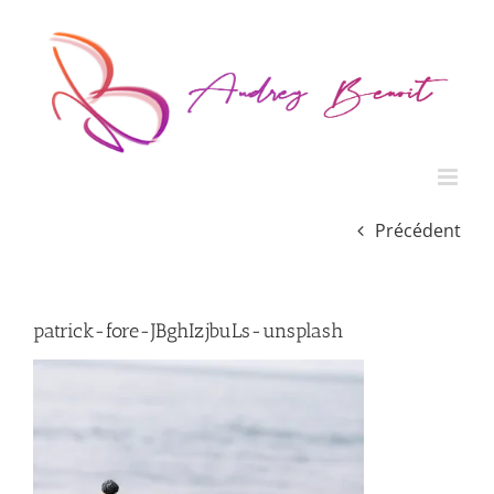
Passer
au
contenu
Précédent
patrick-fore-JBghIzjbuLs-unsplash