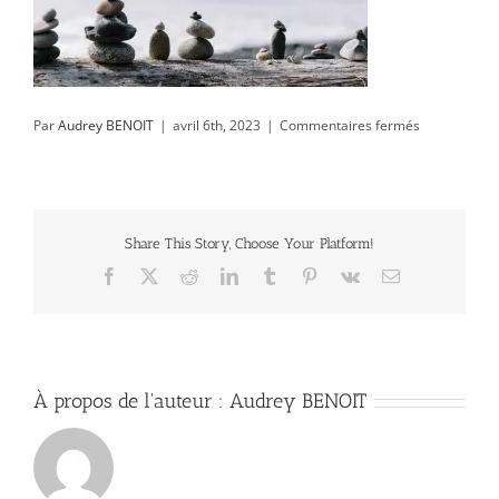
sur
Par
Audrey BENOIT
|
avril 6th, 2023
|
Commentaires fermés
patrick-
fore-
JBghIzjbuLs-
unsplash
Share This Story, Choose Your Platform!
Facebook
X
Reddit
LinkedIn
Tumblr
Pinterest
Vk
Email
À propos de l'auteur :
Audrey BENOIT