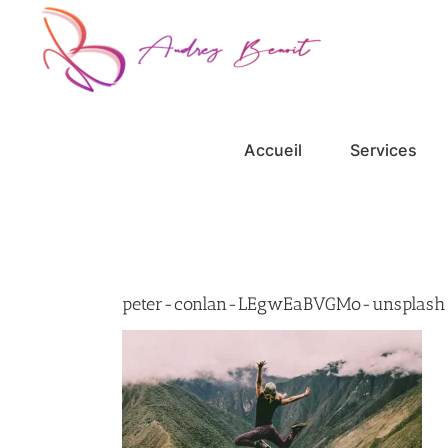
Passer
au
contenu
Accueil
Services
peter-conlan-LEgwEaBVGMo-unsplash