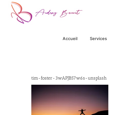
Passer
au
contenu
Accueil
Services
tim-foster-3wAPJB57w6s-unsplash